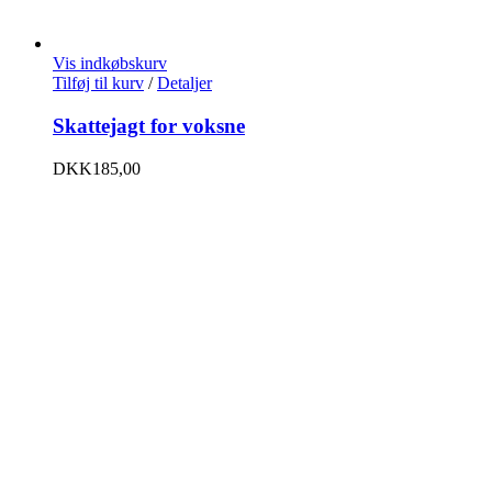
Vis indkøbskurv
Tilføj til kurv
/
Detaljer
Skattejagt for voksne
DKK
185,00