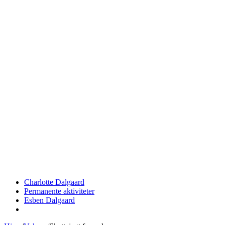
Skip
to
content
Charlotte Dalgaard
Permanente aktiviteter
Esben Dalgaard