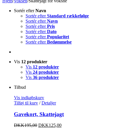
Hjem
/
Voksen
/
Skattejagt for voksne
Sortér efter
Navn
Sortér efter
Standard rækkefølge
Sortér efter
Navn
Sortér efter
Pris
Sortér efter
Dato
Sortér efter
Popularitet
Sortér efter
Bedømmelse
Vis
12 produkter
Vis
12 produkter
Vis
24 produkter
Vis
36 produkter
Tilbud
Vis indkøbskurv
Tilføj til kurv
/
Detaljer
Gavekort, Skattejagt
DKK
195,00
DKK
125,00