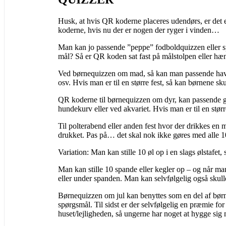
Husk, at hvis QR koderne placeres udendørs, er det 
koderne, hvis nu der er nogen der ryger i vinden…
Man kan jo passende ”peppe” fodboldquizzen eller spo
mål? Så er QR koden sat fast på målstolpen eller hæn
Ved børnequizzen om mad, så kan man passende have Q
osv. Hvis man er til en større fest, så kan børnene s
QR koderne til børnequizzen om dyr, kan passende g
hundekurv eller ved akvariet. Hvis man er til en større
Til polterabend eller anden fest hvor der drikkes en 
drukket. Pas på… det skal nok ikke gøres med alle
Variation: Man kan stille 10 øl op i en slags ølstafet
Man kan stille 10 spande eller kegler op – og når ma
eller under spanden. Man kan selvfølgelig også skul
Børnequizzen om jul kan benyttes som en del af børn
spørgsmål. Til sidst er der selvfølgelig en præmie fo
huset/lejligheden, så ungerne har noget at hygge sig