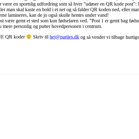
er være en sportslig udfordring som så hver ”udøser en QR kode post”:
ler man skal kaste en bold i et net og så falder QR koden ned, eller ma
e lamineres, kan de jo også skulle hentes under vand!
st være gemt et sted som kun fødselaren ved. ”Post 1 er gemt bag fødse
u mere personlig og putter hovedpersonen i centrum.
DINE QR koder
Skriv til
hej@parties.dk
og så vender vi tilbage hurtig