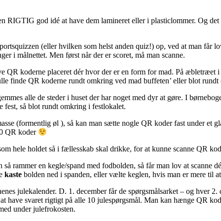
en RIGTIG god idé at have dem lamineret eller i plasticlommer. Og det 
rtsquizzen (eller hvilken som helst anden quiz!) op, ved at man får lo
ger i målnettet. Men først når der er scoret, må man scanne.
R koderne placeret dér hvor der er en form for mad. På æbletræet i hav
kulle finde QR koderne rundt omkring ved mad buffeten’ eller blot rundt 
emmes alle de steder i huset der har noget med dyr at gøre. I børnebo
 fest, så blot rundt omkring i festlokalet.
masse (formentlig øl ), så kan man sætte nogle QR koder fast under et gla
 10 QR koder
, som hele holdet så i fællesskab skal drikke, for at kunne scanne QR kod
n så rammer en kegle/spand med fodbolden, så får man lov at scanne dét
le
kaste
bolden ned i spanden, eller vælte keglen, hvis man er mere til a
enes julekalender. D. 1. december får de spørgsmålsarket – og hver 2.
r at have svaret rigtigt på alle 10 julespørgsmål. Man kan hænge QR kod
 med under julefrokosten.