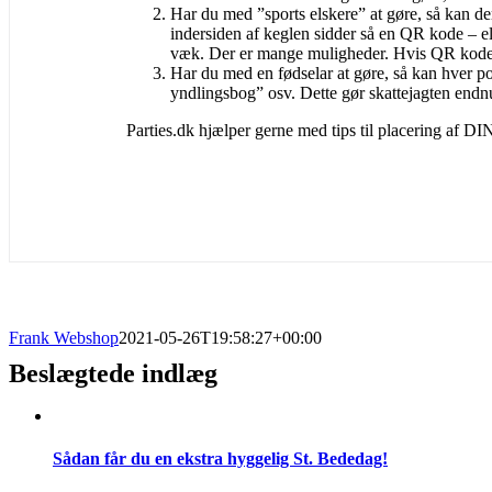
Har du med ”sports elskere” at gøre, så kan d
indersiden af keglen sidder så en QR kode – el
væk. Der er mange muligheder. Hvis QR kodern
Har du med en fødselar at gøre, så kan hver po
yndlingsbog” osv. Dette gør skattejagten endn
Parties.dk hjælper gerne med tips til placering af 
Frank Webshop
2021-05-26T19:58:27+00:00
Beslægtede indlæg
Sådan får du en ekstra hyggelig St. Bededag!