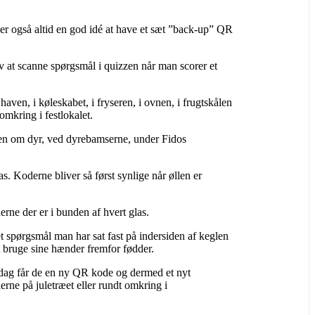
er også altid en god idé at have et sæt ”back-up” QR
v at scanne spørgsmål i quizzen når man scorer et
en, i køleskabet, i fryseren, i ovnen, i frugtskålen
omkring i festlokalet.
gen om dyr, ved dyrebamserne, under Fidos
s. Koderne bliver så først synlige når øllen er
erne der er i bunden af hvert glas.
 spørgsmål man har sat fast på indersiden af keglen
t bruge sine hænder fremfor fødder.
 dag får de en ny QR kode og dermed et nyt
erne på juletræet eller rundt omkring i