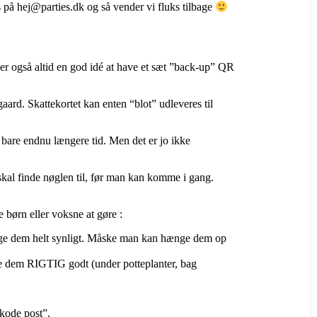
os på hej@parties.dk og så vender vi fluks tilbage
er også altid en god idé at have et sæt ”back-up” QR
aard. Skattekortet kan enten “blot” udleveres til
vis bare endnu længere tid. Men det er jo ikke
skal finde nøglen til, før man kan komme i gang.
e børn eller voksne at gøre :
 hænge dem helt synligt. Måske man kan hænge dem op
ule dem RIGTIG godt (under potteplanter, bag
 kode post”.