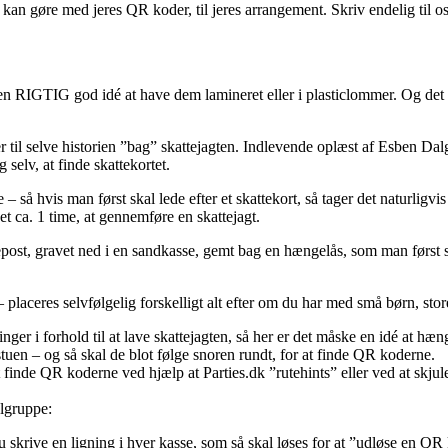
I kan gøre med jeres QR koder, til jeres arrangement. Skriv endelig til 
en RIGTIG god idé at have dem lamineret eller i plasticlommer. Og det 
 til selve historien ”bag” skattejagten. Indlevende oplæst af Esben Dalg
g selv, at finde skattekortet.
ve – så hvis man først skal lede efter et skattekort, så tager det naturlig
t ca. 1 time, at gennemføre en skattejagt.
epost, gravet ned i en sandkasse, gemt bag en hængelås, som man først 
– placeres selvfølgelig forskelligt alt efter om du har med små børn, stor
inger i forhold til at lave skattejagten, så her er det måske en idé at
tuen – og så skal de blot følge snoren rundt, for at finde QR koderne.
t finde QR koderne ved hjælp at Parties.dk ”rutehints” eller ved at skj
lgruppe:
skrive en ligning i hver kasse, som så skal løses for at ”udløse en QR