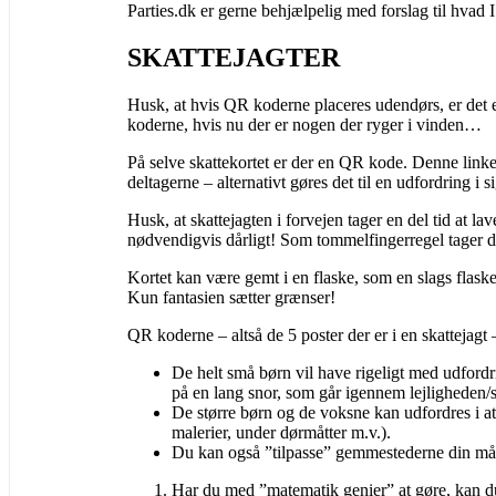
Parties.dk er gerne behjælpelig med forslag til hvad 
SKATTEJAGTER
Husk, at hvis QR koderne placeres udendørs, er det 
koderne, hvis nu der er nogen der ryger i vinden…
På selve skattekortet er der en QR kode. Denne linker
deltagerne – alternativt gøres det til en udfordring i si
Husk, at skattejagten i forvejen tager en del tid at la
nødvendigvis dårligt! Som tommelfingerregel tager de
Kortet kan være gemt i en flaske, som en slags flask
Kun fantasien sætter grænser!
QR koderne – altså de 5 poster der er i en skattejagt 
De helt små børn vil have rigeligt med udfordr
på en lang snor, som går igennem lejligheden/s
De større børn og de voksne kan udfordres i a
malerier, under dørmåtter m.v.).
Du kan også ”tilpasse” gemmestederne din må
Har du med ”matematik genier” at gøre, kan du 