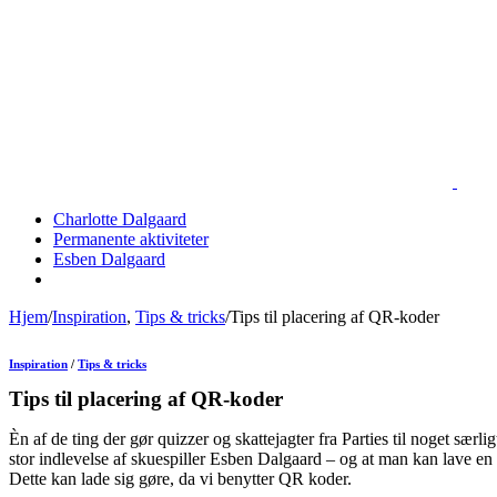
Skip
to
content
Charlotte Dalgaard
Permanente aktiviteter
Esben Dalgaard
Hjem
/
Inspiration
,
Tips & tricks
/
Tips til placering af QR-koder
Inspiration
/
Tips & tricks
Tips til placering af QR-koder
Èn af de ting der gør quizzer og skattejagter fra Parties til noget særlig
stor indlevelse af skuespiller Esben Dalgaard – og at man kan lave en q
Dette kan lade sig gøre, da vi benytter QR koder.