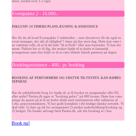
timer, fordelt over 1-2 uger.
Eventpakke 2 - 10.000,-
INKLUSIV 14 TIMERS PLANLÆGNING & ASSISTANCE
Her får du alt hvad Eventpakke 1 indeholder – men derudover får du også en
event manager,
der står til rådighed 7 timer på den store dag. Dette kan være i
en værtinde rolle, til at
få det hele “til at flyde” eller som bartender. Vi kan det
meste. Pakken her er til dig, der ønsker hjælp til at skabe et fantastisk
arrangement samt den fulde ro til at være tilstede blandt gæsterne på dagen.
Bookingassistance - 400,- pr. booking
BOOKING AF PERFORMERE OG UDSTYR TIL FESTEN. KAN KØBES
SEPARAT.
Har du
udelukkende
brug for hjælp til, at få booket en ansigtsmaler eller DJ,
eller andet?
Parties.dk tager et “booking gebyr” på 400 kroner.
Dette kan være
penge du sparer på at få en bedre aftale med entertaineren eller udlejeren af
f.eks. popcornmaskinen.
Vi har gode kontakter i det festlige danske netværk.
Vi
skal vide:
1) dato og tid for arrangement
2) ønsket underholdning/booking og
3) budget.
Du betaler selvsagt først Parties.dk, når din booking er i hus.
Book nu!