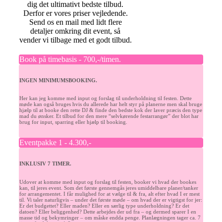
dig det ultimativt bedste tilbud.
Derfor er vores priser vejledende.
Send os en mail med lidt flere
detaljer omkring dit event, så
vender vi tilbage med et godt tilbud.
Book på timebasis - 700,-/timen.
INGEN MINIMUMSBOOKING.
Her kan jeg komme med input og forslag til underholdning til festen.
Dette
møde kan også bruges hvis du allerede har helt styr på planerne men skal bruge
hjælp til at booke den rette DJ & finde den bedste kok der laver præcis den type
mad du ønsker. Et
tilbud for den mere “selvkørende festarrangør” der blot har
brug for input, sparring eller hjælp til booking.
Eventpakke 1 - 4.300,-
INKLUSIV 7 TIMER.
Udover at komme med input og forslag til festen, booker vi hvad der bookes
kan, til jeres event.
Som det første gennemgås jeres umiddelbare planer/tanker
for arrangementet.
I får mulighed for at vælge til & fra, alt efter hvad I er mest
til.
Vi taler naturligvis – under det første møde – om hvad der er vigtigst for jer:
Er det budgettet? Eller maden? Eller en særlig type underholdning? Er det
datoen? Eller beliggenhed?
Dette arbejdes der ud fra – og dermed sparer I en
masse tid og bekymringer – om måske endda penge.
Planlægningen tager ca. 7