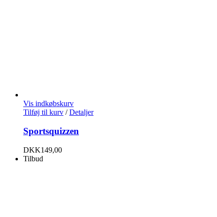
Vis indkøbskurv
Tilføj til kurv
/
Detaljer
Sportsquizzen
DKK
149,00
Tilbud