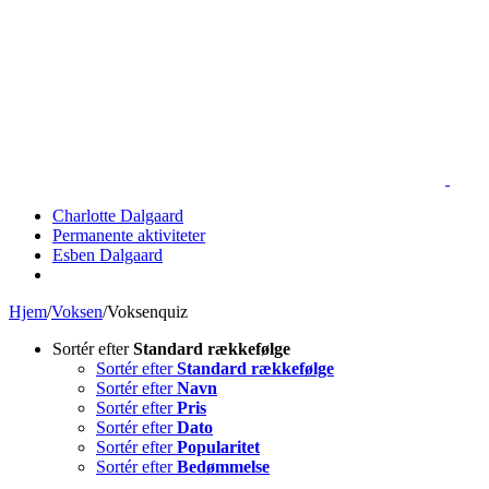
Skip
to
content
Charlotte Dalgaard
Permanente aktiviteter
Esben Dalgaard
Hjem
/
Voksen
/
Voksenquiz
Sortér efter
Standard rækkefølge
Sortér efter
Standard rækkefølge
Sortér efter
Navn
Sortér efter
Pris
Sortér efter
Dato
Sortér efter
Popularitet
Sortér efter
Bedømmelse