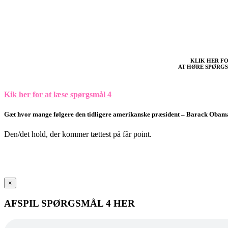
KLIK HER F
AT HØRE SPØRGS
Kik her for at læse spørgsmål 4
Gæt hvor mange følgere den tidligere amerikanske præsident – Barack Obam
Den/det hold, der kommer tættest på får point.
HUSK AT NOTERE
SVARET PÅ DIT
SVARARK.
×
AFSPIL SPØRGSMÅL 4 HER