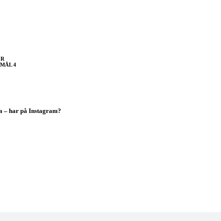
OR
MÅL 4
a – har på Instagram?