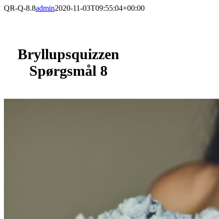
Skip
QR-Q-8.8
admin
2020-11-03T09:55:04+00:00
to
content
Bryllupsquizzen
Spørgsmål 8