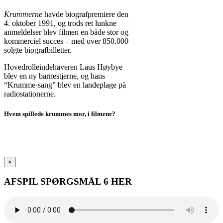
Krummerne
havde biografpremiere den
4. oktober 1991, og trods ret lunkne
anmeldelser blev filmen en både stor og
kommerciel succes – med over 850.000
solgte biografbilletter.
Hovedrolleindehaveren Laus Høybye
blev en ny barnestjerne, og hans
“Krumme-sang” blev en landeplage på
radiostationerne.
Hvem spillede krummes mor, i filmene?
HUSK AT NOTERE
SVARET PÅ DIT
SVARARK.
×
AFSPIL SPØRGSMÅL 6 HER