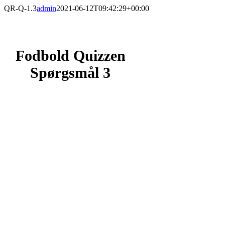
Skip
QR-Q-1.3
admin
2021-06-12T09:42:29+00:00
to
content
Fodbold Quizzen
Spørgsmål 3