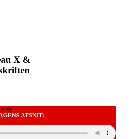
eau X &
skriften
Larsen.
AGENS AFSNIT: