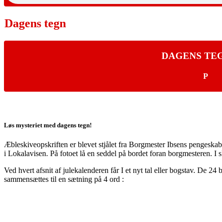
Dagens tegn
DAGENS TEG
P
Løs mysteriet med dagens tegn!
Æbleskiveopskriften er blevet stjålet fra Borgmester Ibsens pengeska
i Lokalavisen. På fotoet lå en seddel på bordet foran borgmesteren. I s
Ved hvert afsnit af julekalenderen får I et nyt tal eller bogstav. De 24 
sammensættes til en sætning på 4 ord :