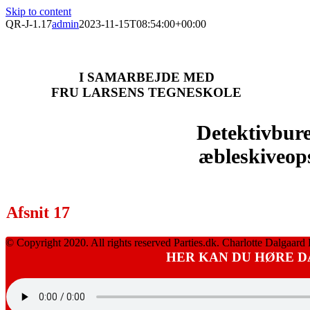
Skip to content
QR-J-1.17
admin
2023-11-15T08:54:00+00:00
I SAMARBEJDE MED
FRU LARSENS TEGNESKOLE
Detektivbur
æbleskiveop
Afsnit 17
© Copyright 2020. All rights reserved Parties.dk. Charlotte Dalgaard 
HER KAN DU HØRE D