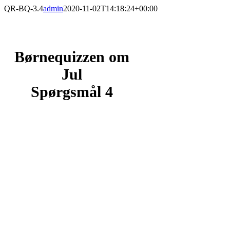
Skip
QR-BQ-3.4
admin
2020-11-02T14:18:24+00:00
to
content
Børnequizzen om
Jul
Spørgsmål 4