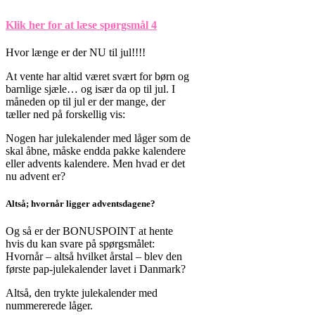
Klik her for at læse spørgsmål 4
Hvor længe er der NU til jul!!!!
At vente har altid været svært for børn og
barnlige sjæle… og især da op til jul. I
måneden op til jul er der mange, der
tæller ned på forskellig vis:
Nogen har julekalender med låger som de
skal åbne, måske endda pakke kalendere
eller advents kalendere. Men hvad er det
nu advent er?
Altså; hvornår ligger adventsdagene?
Og så er der BONUSPOINT at hente
hvis du kan svare på spørgsmålet:
Hvornår – altså hvilket årstal – blev den
første pap-julekalender lavet i Danmark?
Altså, den trykte julekalender med
nummererede låger.